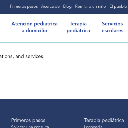
Primeros pasos
Acerca de
Blog
Remitir a un niño
El pueblo
Atención pediátrica
Terapia
Servicios
a domicilio
pediátrica
escolares
Primeros pasos
Terapia pediátrica
Solicitar una consulta
Logopedia