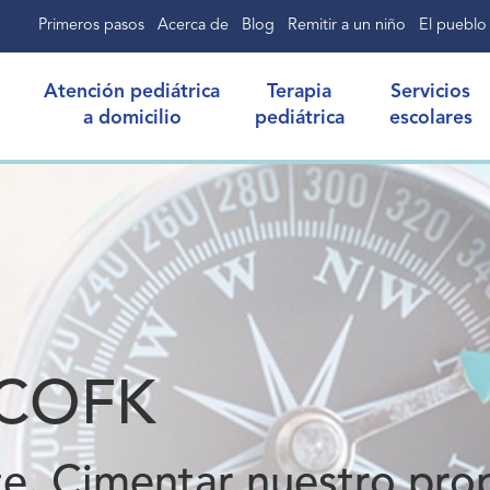
Primeros pasos
Acerca de
Blog
Remitir a un niño
El pueblo
Atención pediátrica
Terapia
Servicios
a domicilio
pediátrica
escolares
l COFK
te. Cimentar nuestro pro