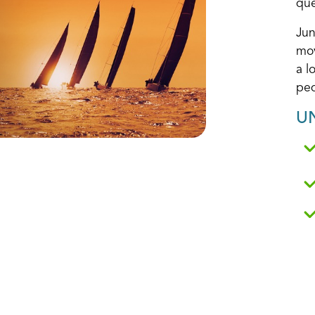
que
Jun
mov
a l
ped
UN