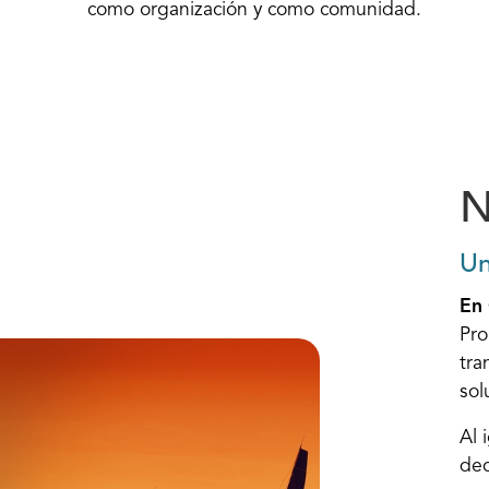
como organización y como comunidad.
N
Un
En 
Pro
tra
sol
Al 
dec