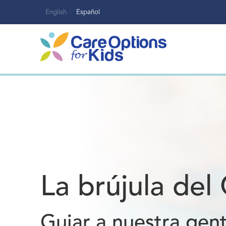
Ir
English
Español
al
contenido
La brújula de
Guiar a nuestra gen