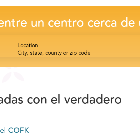
ntre un centro cerca de
Location
adas con el verdadero
 del COFK