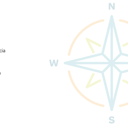
cia
n