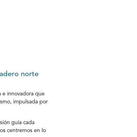
dadero norte
a e innovadora que
ismo, impulsada por
isión guía cada
nos centremos en lo