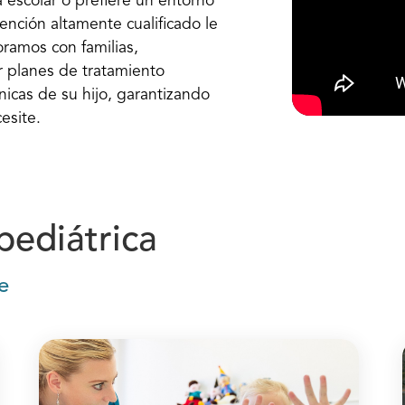
 escolar o prefiere un entorno
ención altamente cualificado le
oramos con familias,
r planes de tratamiento
icas de su hijo, garantizando
esite.
pediátrica
e