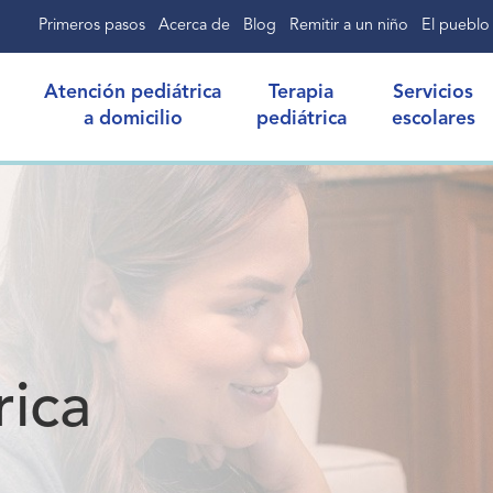
Primeros pasos
Acerca de
Blog
Remitir a un niño
El pueblo
Atención pediátrica
Terapia
Servicios
a domicilio
pediátrica
escolares
rica