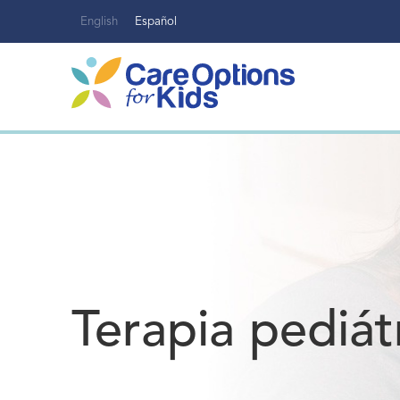
Ir
English
Español
al
contenido
Terapia pediát