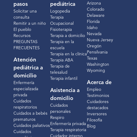
Arizona
pasos
pediátrica
Colorado
Solicitar una
Logopedia
Delaware
consulta
Terapia
Florida
Remitir a un niño
Ocupacional
Idaho
El pueblo
Fisioterapia
Nevada
Recursos
Terapia a domicilio
Nueva Jersey
PREGUNTAS
Terapia en la
Oregón
FRECUENTES
escuela
Pensilvania
Terapia en la clínica
Texas
Atención
Terapia ABA
Washington
Terapia de
pediátrica a
Wyoming
telesalud
domicilio
Terapia infantil
Acerca de
Enfermería
especializada
Empleo
Asistencia a
privada
Testimonios
domicilio
Cuidados
Cuidadores
Cuidados
respiratorios
destacados
personales
Cuidados a bebés
Inversores
Respiro
prematuros
Filosofía
Enfermería privada
Cuidados paliativos
Blog
Terapia respiratoria
Cuidados
Cuidador interno