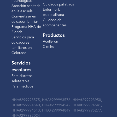
neurológicos
Cuidados paliativos
Atención sanitaria
Enfermería
en la escuela
especializada
Conviértase en
Cuidado de
cuidador familiar
acompañantes
Programa HHA de
Florida
Productos
Servicios para
Acelleron
cuidadores
Cimilre
familiares en
Colorado
Servicios
escolares
Para distritos
Teleterapia
Para médicos
HHA#299993575, HHA#299993576, HHA#299993950,
HHA#299994540, HHA#299994542, HHA#299994541,
HHA#299994543, HHA#299994849, HHA#299995277,
HHA#299992024