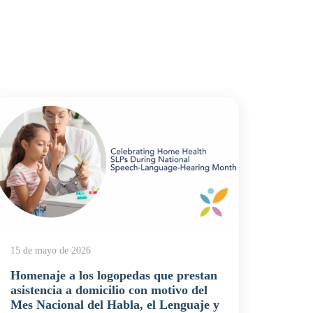
5 de m
El po
momen
15 de mayo de 2026
sobre
domic
Homenaje a los logopedas que prestan
asistencia a domicilio con motivo del
Atenció
Mes Nacional del Habla, el Lenguaje y
enferme