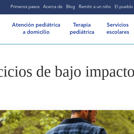
Primeros pasos
Acerca de
Blog
Remitir a un niño
El pueblo
Atención pediátrica
Terapia
Servicios
a domicilio
pediátrica
escolares
icios de bajo impacto