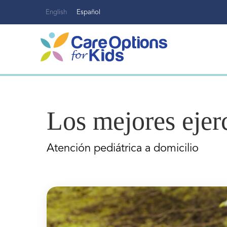
Ir
English
Español
al
contenido
Los mejores ejerc
Atención pediátrica a domicilio