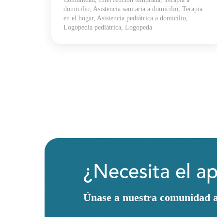
domicilio, Asistencia sanitaria a domicilio, Terapia
en el hogar, Asistencia pediátrica a domicilio,
ecursos
Logopedia pediátrica, Logopeda
¿Necesita el a
Únase a nuestra comunidad as