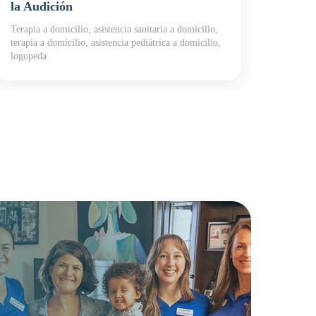
la Audición
para en
Terapia a domicilio, asistencia sanitaria a domicilio,
terapia a domicilio, asistencia pediátrica a domicilio,
logopeda