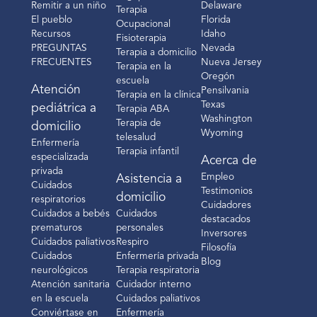
Remitir a un niño
Delaware
Terapia
El pueblo
Florida
Ocupacional
Recursos
Idaho
Fisioterapia
PREGUNTAS
Nevada
Terapia a domicilio
FRECUENTES
Nueva Jersey
Terapia en la
Oregón
escuela
Atención
Pensilvania
Terapia en la clínica
Texas
pediátrica a
Terapia ABA
Washington
Terapia de
domicilio
Wyoming
telesalud
Enfermería
Terapia infantil
especializada
Acerca de
privada
Empleo
Asistencia a
Cuidados
Testimonios
domicilio
respiratorios
Cuidadores
Cuidados a bebés
Cuidados
destacados
prematuros
personales
Inversores
Cuidados paliativos
Respiro
Filosofía
Cuidados
Enfermería privada
Blog
neurológicos
Terapia respiratoria
Atención sanitaria
Cuidador interno
en la escuela
Cuidados paliativos
Conviértase en
Enfermería