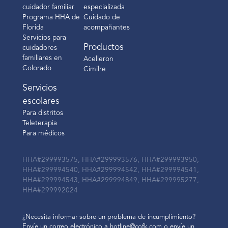
cuidador familiar
especializada
Programa HHA de
Cuidado de
Florida
acompañantes
Servicios para
Productos
cuidadores
familiares en
Acelleron
Colorado
Cimilre
Servicios
escolares
Para distritos
Teleterapia
Para médicos
HHA#299993575, HHA#299993576, HHA#299993950,
HHA#299994540, HHA#299994542, HHA#299994541,
HHA#299994543, HHA#299994849, HHA#299995277,
HHA#299992024
¿Necesita informar sobre un problema de incumplimiento?
Envíe un correo electrónico a hotline@cofk.com o envíe un