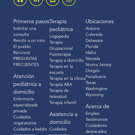
Primeros pasos
Terapia
Ubicaciones
Solicitar una
Arizona
pediátrica
consulta
Colorado
Logopedia
Remitir a un niño
Delaware
Terapia
El pueblo
Florida
Ocupacional
Recursos
Idaho
Fisioterapia
PREGUNTAS
Nevada
Terapia a domicilio
FRECUENTES
Nueva Jersey
Terapia en la
Oregón
escuela
Atención
Pensilvania
Terapia en la clínica
Texas
pediátrica a
Terapia ABA
Washington
Terapia de
domicilio
Wyoming
telesalud
Enfermería
Terapia infantil
especializada
Acerca de
privada
Empleo
Asistencia a
Cuidados
Testimonios
domicilio
respiratorios
Cuidadores
Cuidados a bebés
Cuidados
destacados