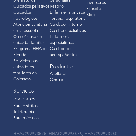
prematuros
personales
Inversores
Cuidados paliativos
Respiro
Filosofía
Cuidados
Enfermería privada
Blog
neurológicos
Terapia respiratoria
Atención sanitaria
Cuidador interno
en la escuela
Cuidados paliativos
Conviértase en
Enfermería
cuidador familiar
especializada
Programa HHA de
Cuidado de
Florida
acompañantes
Servicios para
Productos
cuidadores
familiares en
Acelleron
Colorado
Cimilre
Servicios
escolares
Para distritos
Teleterapia
Para médicos
HHA#299993575, HHA#299993576, HHA#299993950,