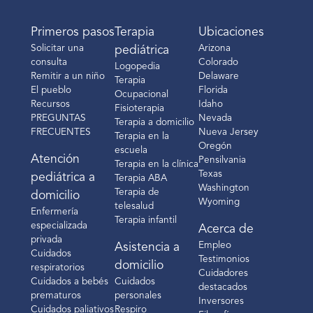
Primeros pasos
Terapia
Ubicaciones
Solicitar una
Arizona
pediátrica
consulta
Colorado
Logopedia
Remitir a un niño
Delaware
Terapia
El pueblo
Florida
Ocupacional
Recursos
Idaho
Fisioterapia
PREGUNTAS
Nevada
Terapia a domicilio
FRECUENTES
Nueva Jersey
Terapia en la
Oregón
escuela
Atención
Pensilvania
Terapia en la clínica
Texas
pediátrica a
Terapia ABA
Washington
Terapia de
domicilio
Wyoming
telesalud
Enfermería
Terapia infantil
especializada
Acerca de
privada
Empleo
Asistencia a
Cuidados
Testimonios
domicilio
respiratorios
Cuidadores
Cuidados a bebés
Cuidados
destacados
prematuros
personales
Inversores
Cuidados paliativos
Respiro