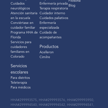
Filosofía
Cuidados
Enfermería privada
Blog
neurológicos
Terapia respiratoria
Atención sanitaria
Cuidador interno
en la escuela
Cuidados paliativos
Conviértase en
Enfermería
cuidador familiar
especializada
Programa HHA de
Cuidado de
Florida
acompañantes
Servicios para
Productos
cuidadores
familiares en
Acelleron
Colorado
Cimilre
Servicios
escolares
Para distritos
Teleterapia
Para médicos
HHA#299993575, HHA#299993576, HHA#299993950,
HHA#299994540, HHA#299994542, HHA#299994541,