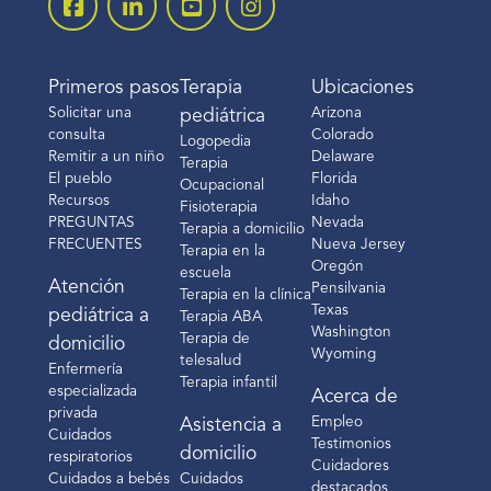
Primeros pasos
Terapia
Ubicaciones
Solicitar una
Arizona
pediátrica
consulta
Colorado
Logopedia
Remitir a un niño
Delaware
Terapia
El pueblo
Florida
Ocupacional
Recursos
Idaho
Fisioterapia
PREGUNTAS
Nevada
Terapia a domicilio
FRECUENTES
Nueva Jersey
Terapia en la
Oregón
escuela
Atención
Pensilvania
Terapia en la clínica
Texas
pediátrica a
Terapia ABA
Washington
Terapia de
domicilio
Wyoming
telesalud
Enfermería
Terapia infantil
especializada
Acerca de
privada
Empleo
Asistencia a
Cuidados
Testimonios
domicilio
respiratorios
Cuidadores
Cuidados a bebés
Cuidados
destacados