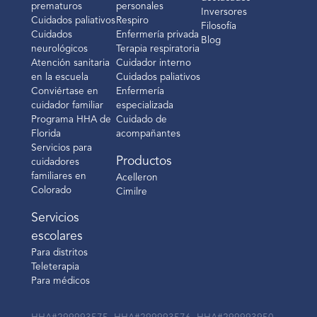
prematuros
personales
Inversores
Cuidados paliativos
Respiro
Filosofía
Cuidados
Enfermería privada
Blog
neurológicos
Terapia respiratoria
Atención sanitaria
Cuidador interno
en la escuela
Cuidados paliativos
Conviértase en
Enfermería
cuidador familiar
especializada
Programa HHA de
Cuidado de
Florida
acompañantes
Servicios para
Productos
cuidadores
familiares en
Acelleron
Colorado
Cimilre
Servicios
escolares
Para distritos
Teleterapia
Para médicos