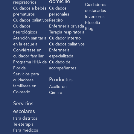
domicilio
respiratorios
Cuidadores
Cuidados a bebés
Cuidados
destacados
prematuros
personales
Inversores
Cuidados paliativos
Respiro
Filosofía
Cuidados
Enfermería privada
Blog
neurológicos
Terapia respiratoria
Atención sanitaria
Cuidador interno
en la escuela
Cuidados paliativos
Conviértase en
Enfermería
cuidador familiar
especializada
Programa HHA de
Cuidado de
Florida
acompañantes
Servicios para
Productos
cuidadores
familiares en
Acelleron
Colorado
Cimilre
Servicios
escolares
Para distritos
Teleterapia
Para médicos