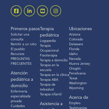
Primeros pasos
Terapia
Ubicaciones
Solicitar una
Arizona
pediátrica
consulta
Colorado
Logopedia
Remitir a un niño
Delaware
Terapia
El pueblo
Florida
Ocupacional
Recursos
Idaho
Fisioterapia
PREGUNTAS
Nevada
Terapia a domicilio
FRECUENTES
Nueva Jersey
Terapia en la
Oregón
escuela
Atención
Pensilvania
Terapia en la clínica
Texas
pediátrica a
Terapia ABA
Washington
Terapia de
domicilio
Wyoming
telesalud
Enfermería
Terapia infantil
especializada
Acerca de
privada
Empleo
Asistencia a
Cuidados
Testimonios