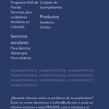
Programa HHA de
Cuidado de
Florida
acompañantes
Servicios para
Productos
cuidadores
familiares en
Acelleron
Colorado
Cimilre
Servicios
escolares
Para distritos
Teleterapia
Para médicos
HHA#299993575, HHA#299993576, HHA#299993950,
HHA#299994540, HHA#299994542, HHA#299994541,
HHA#299994543, HHA#299994849, HHA#299995277,
HHA#299992024
¿Necesita informar sobre un problema de incumplimiento?
Envíe un correo electrónico a hotline@cofk.com o envíe un
informe anónimo a www.FRAUDHL.com e introduzca el