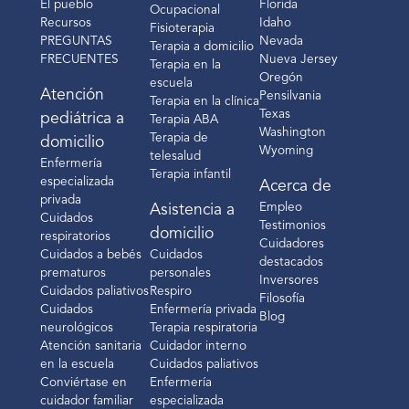
El pueblo
Florida
Ocupacional
Recursos
Idaho
Fisioterapia
PREGUNTAS
Nevada
Terapia a domicilio
FRECUENTES
Nueva Jersey
Terapia en la
Oregón
escuela
Atención
Pensilvania
Terapia en la clínica
Texas
pediátrica a
Terapia ABA
Washington
Terapia de
domicilio
Wyoming
telesalud
Enfermería
Terapia infantil
especializada
Acerca de
privada
Empleo
Asistencia a
Cuidados
Testimonios
domicilio
respiratorios
Cuidadores
Cuidados a bebés
Cuidados
destacados
prematuros
personales
Inversores
Cuidados paliativos
Respiro
Filosofía
Cuidados
Enfermería privada
Blog
neurológicos
Terapia respiratoria
Atención sanitaria
Cuidador interno
en la escuela
Cuidados paliativos
Conviértase en
Enfermería
cuidador familiar
especializada