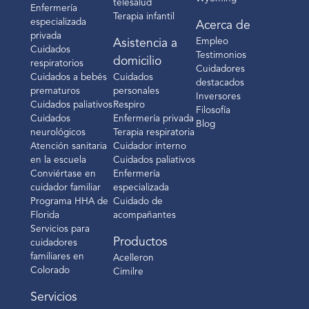
telesalud
Enfermería
Terapia infantil
especializada
Acerca de
privada
Empleo
Asistencia a
Cuidados
Testimonios
domicilio
respiratorios
Cuidadores
Cuidados a bebés
Cuidados
destacados
prematuros
personales
Inversores
Cuidados paliativos
Respiro
Filosofía
Cuidados
Enfermería privada
Blog
neurológicos
Terapia respiratoria
Atención sanitaria
Cuidador interno
en la escuela
Cuidados paliativos
Conviértase en
Enfermería
cuidador familiar
especializada
Programa HHA de
Cuidado de
Florida
acompañantes
Servicios para
Productos
cuidadores
familiares en
Acelleron
Colorado
Cimilre
Servicios