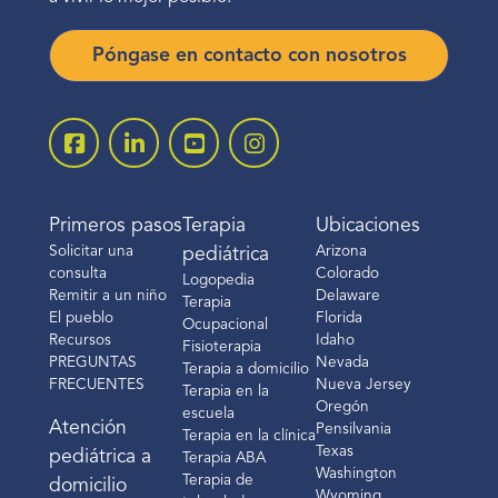
Póngase en contacto con nosotros
Primeros pasos
Terapia
Ubicaciones
Solicitar una
Arizona
pediátrica
consulta
Colorado
Logopedia
Remitir a un niño
Delaware
Terapia
El pueblo
Florida
Ocupacional
Recursos
Idaho
Fisioterapia
PREGUNTAS
Nevada
Terapia a domicilio
FRECUENTES
Nueva Jersey
Terapia en la
Oregón
escuela
Atención
Pensilvania
Terapia en la clínica
Texas
pediátrica a
Terapia ABA
Washington
Terapia de
domicilio
Wyoming