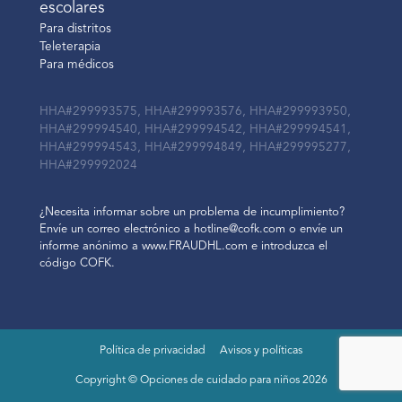
escolares
Para distritos
Teleterapia
Para médicos
HHA#299993575, HHA#299993576, HHA#299993950,
HHA#299994540, HHA#299994542, HHA#299994541,
HHA#299994543, HHA#299994849, HHA#299995277,
HHA#299992024
¿Necesita informar sobre un problema de incumplimiento?
Envíe un correo electrónico a hotline@cofk.com o envíe un
informe anónimo a www.FRAUDHL.com e introduzca el
código COFK.
Política de privacidad
Avisos y políticas
Copyright © Opciones de cuidado para niños 2026