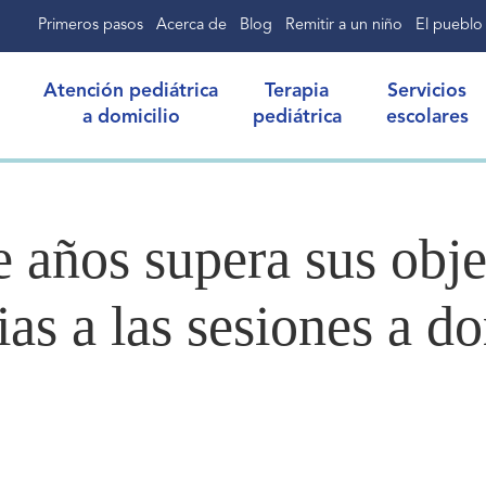
Primeros pasos
Acerca de
Blog
Remitir a un niño
El pueblo
Atención pediátrica
Terapia
Servicios
a domicilio
pediátrica
escolares
 años supera sus objet
as a las sesiones a do