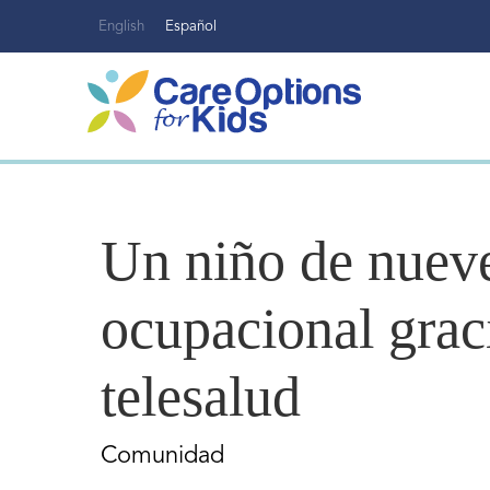
Ir
English
Español
al
contenido
Un niño de nueve
ocupacional graci
telesalud
Comunidad