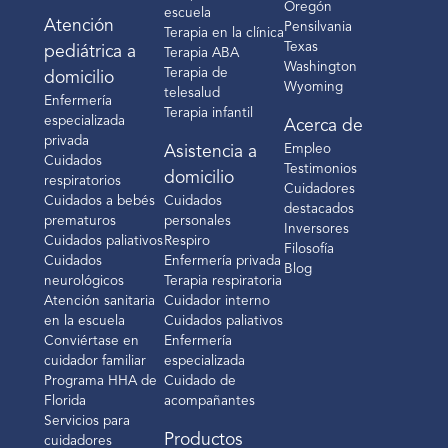
Oregón
escuela
Atención
Pensilvania
Terapia en la clínica
Texas
pediátrica a
Terapia ABA
Washington
Terapia de
domicilio
Wyoming
telesalud
Enfermería
Terapia infantil
especializada
Acerca de
privada
Empleo
Asistencia a
Cuidados
Testimonios
domicilio
respiratorios
Cuidadores
Cuidados a bebés
Cuidados
destacados
prematuros
personales
Inversores
Cuidados paliativos
Respiro
Filosofía
Cuidados
Enfermería privada
Blog
neurológicos
Terapia respiratoria
Atención sanitaria
Cuidador interno
en la escuela
Cuidados paliativos
Conviértase en
Enfermería
cuidador familiar
especializada
Programa HHA de
Cuidado de
Florida
acompañantes
Servicios para
Productos
cuidadores