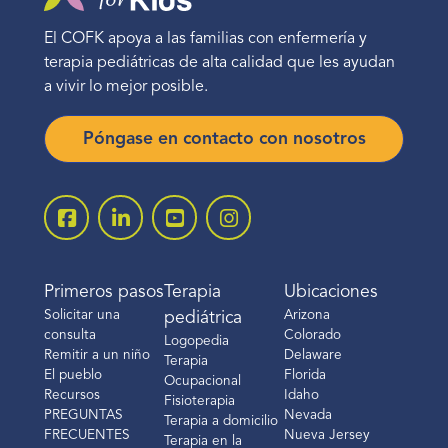
El COFK apoya a las familias con enfermería y
terapia pediátricas de alta calidad que les ayudan
a vivir lo mejor posible.
Póngase en contacto con nosotros
Primeros pasos
Terapia
Ubicaciones
Solicitar una
Arizona
pediátrica
consulta
Colorado
Logopedia
Remitir a un niño
Delaware
Terapia
El pueblo
Florida
Ocupacional
Recursos
Idaho
Fisioterapia
PREGUNTAS
Nevada
Terapia a domicilio
FRECUENTES
Nueva Jersey
Terapia en la