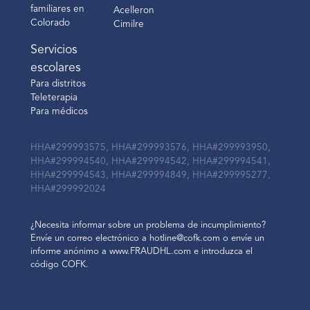
familiares en
Acelleron
Colorado
Cimilre
Servicios
escolares
Para distritos
Teleterapia
Para médicos
HHA#299993575, HHA#299993576, HHA#299993950,
HHA#299994540, HHA#299994542, HHA#299994541,
HHA#299994543, HHA#299994849, HHA#299995277,
HHA#299992024
¿Necesita informar sobre un problema de incumplimiento?
Envíe un correo electrónico a hotline@cofk.com o envíe un
informe anónimo a www.FRAUDHL.com e introduzca el
código COFK.