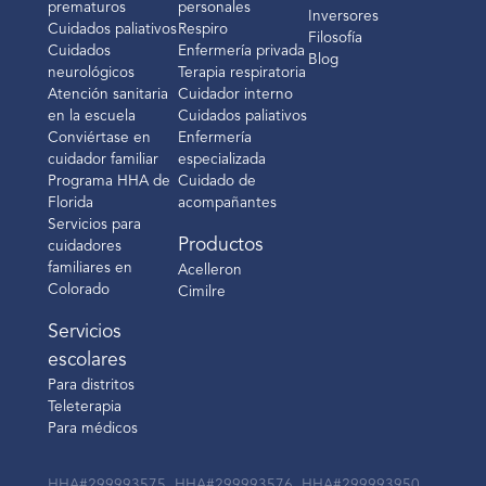
prematuros
personales
Inversores
Cuidados paliativos
Respiro
Filosofía
Cuidados
Enfermería privada
Blog
neurológicos
Terapia respiratoria
Atención sanitaria
Cuidador interno
en la escuela
Cuidados paliativos
Conviértase en
Enfermería
cuidador familiar
especializada
Programa HHA de
Cuidado de
Florida
acompañantes
Servicios para
Productos
cuidadores
familiares en
Acelleron
Colorado
Cimilre
Servicios
escolares
Para distritos
Teleterapia
Para médicos
HHA#299993575, HHA#299993576, HHA#299993950,