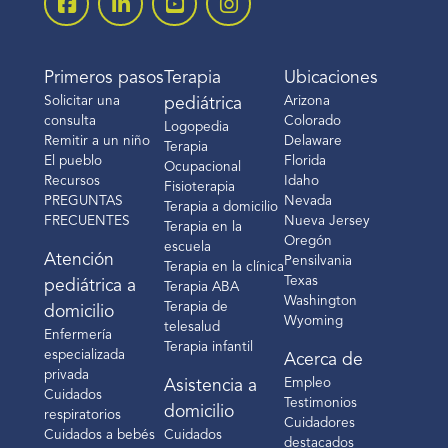
Primeros pasos
Terapia
Ubicaciones
Solicitar una
Arizona
pediátrica
consulta
Colorado
Logopedia
Remitir a un niño
Delaware
Terapia
El pueblo
Florida
Ocupacional
Recursos
Idaho
Fisioterapia
PREGUNTAS
Nevada
Terapia a domicilio
FRECUENTES
Nueva Jersey
Terapia en la
Oregón
escuela
Atención
Pensilvania
Terapia en la clínica
Texas
pediátrica a
Terapia ABA
Washington
Terapia de
domicilio
Wyoming
telesalud
Enfermería
Terapia infantil
especializada
Acerca de
privada
Empleo
Asistencia a
Cuidados
Testimonios
domicilio
respiratorios
Cuidadores
Cuidados a bebés
Cuidados
destacados