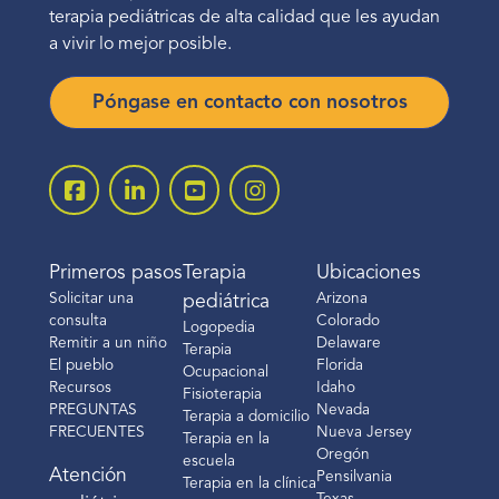
terapia pediátricas de alta calidad que les ayudan
a vivir lo mejor posible.
Póngase en contacto con nosotros
Primeros pasos
Terapia
Ubicaciones
Solicitar una
Arizona
pediátrica
consulta
Colorado
Logopedia
Remitir a un niño
Delaware
Terapia
El pueblo
Florida
Ocupacional
Recursos
Idaho
Fisioterapia
PREGUNTAS
Nevada
Terapia a domicilio
FRECUENTES
Nueva Jersey
Terapia en la
Oregón
escuela
Atención
Pensilvania
Terapia en la clínica