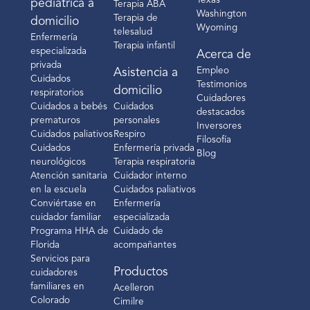
Texas
pediátrica a
Terapia ABA
Washington
Terapia de
domicilio
Wyoming
telesalud
Enfermería
Terapia infantil
especializada
Acerca de
privada
Empleo
Asistencia a
Cuidados
Testimonios
domicilio
respiratorios
Cuidadores
Cuidados a bebés
Cuidados
destacados
prematuros
personales
Inversores
Cuidados paliativos
Respiro
Filosofía
Cuidados
Enfermería privada
Blog
neurológicos
Terapia respiratoria
Atención sanitaria
Cuidador interno
en la escuela
Cuidados paliativos
Conviértase en
Enfermería
cuidador familiar
especializada
Programa HHA de
Cuidado de
Florida
acompañantes
Servicios para
Productos
cuidadores
familiares en
Acelleron
Colorado
Cimilre