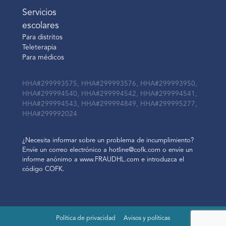
Servicios
escolares
Para distritos
Teleterapia
Para médicos
HHA#299993575, HHA#299993576, HHA#299993950,
HHA#299994540, HHA#299994542, HHA#299994541,
HHA#299994543, HHA#299994849, HHA#299995277,
HHA#299992024
¿Necesita informar sobre un problema de incumplimiento?
Envíe un correo electrónico a hotline@cofk.com o envíe un
informe anónimo a www.FRAUDHL.com e introduzca el
código COFK.
Política de privacidad
Avisos y políticas