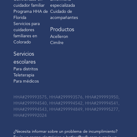
cuidador familiar
especializada
Programa HHA de
Cuidado de
Florida
acompañantes
Servicios para
Productos
cuidadores
familiares en
Acelleron
Colorado
Cimilre
Servicios
escolares
Para distritos
Teleterapia
Para médicos
HHA#299993575, HHA#299993576, HHA#299993950,
HHA#299994540, HHA#299994542, HHA#299994541,
HHA#299994543, HHA#299994849, HHA#299995277,
HHA#299992024
¿Necesita informar sobre un problema de incumplimiento?