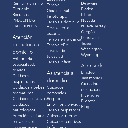
Remitir a un niño
Delaware
Terapia
El pueblo
Florida
Ocupacional
Recursos
Idaho
Fisioterapia
PREGUNTAS
Nevada
Terapia a domicilio
FRECUENTES
Nueva Jersey
Terapia en la
Oregón
escuela
Atención
Pensilvania
Terapia en la clínica
Texas
pediátrica a
Terapia ABA
Washington
Terapia de
domicilio
Wyoming
telesalud
Enfermería
Terapia infantil
especializada
Acerca de
privada
Empleo
Asistencia a
Cuidados
Testimonios
domicilio
respiratorios
Cuidadores
Cuidados a bebés
Cuidados
destacados
prematuros
personales
Inversores
Cuidados paliativos
Respiro
Filosofía
Cuidados
Enfermería privada
Blog
neurológicos
Terapia respiratoria
Atención sanitaria
Cuidador interno
en la escuela
Cuidados paliativos
Conviértase en
Enfermería