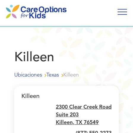
Ir
al
contenido
Killeen
Ubicaciones
Texas
Killeen
Killeen
2300 Clear Creek Road
Suite 203
Killeen, TX 76549