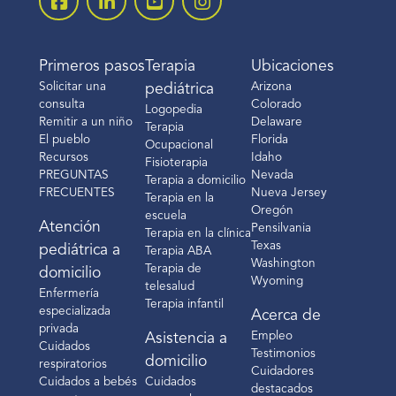
Primeros pasos
Terapia
Ubicaciones
Solicitar una
Arizona
pediátrica
consulta
Colorado
Logopedia
Remitir a un niño
Delaware
Terapia
El pueblo
Florida
Ocupacional
Recursos
Idaho
Fisioterapia
PREGUNTAS
Nevada
Terapia a domicilio
FRECUENTES
Nueva Jersey
Terapia en la
Oregón
escuela
Atención
Pensilvania
Terapia en la clínica
Texas
pediátrica a
Terapia ABA
Washington
Terapia de
domicilio
Wyoming
telesalud
Enfermería
Terapia infantil
especializada
Acerca de
privada
Empleo
Asistencia a
Cuidados
Testimonios
domicilio
respiratorios
Cuidadores
Cuidados a bebés
Cuidados
destacados