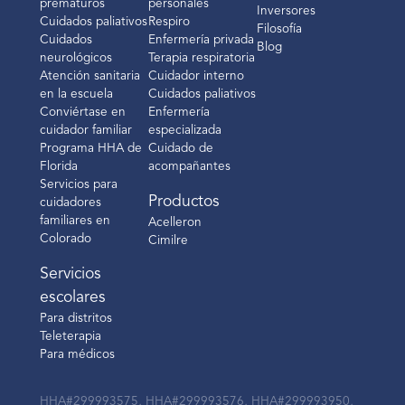
prematuros
personales
Inversores
Cuidados paliativos
Respiro
Filosofía
Cuidados
Enfermería privada
Blog
neurológicos
Terapia respiratoria
Atención sanitaria
Cuidador interno
en la escuela
Cuidados paliativos
Conviértase en
Enfermería
cuidador familiar
especializada
Programa HHA de
Cuidado de
Florida
acompañantes
Servicios para
Productos
cuidadores
familiares en
Acelleron
Colorado
Cimilre
Servicios
escolares
Para distritos
Teleterapia
Para médicos
HHA#299993575, HHA#299993576, HHA#299993950,