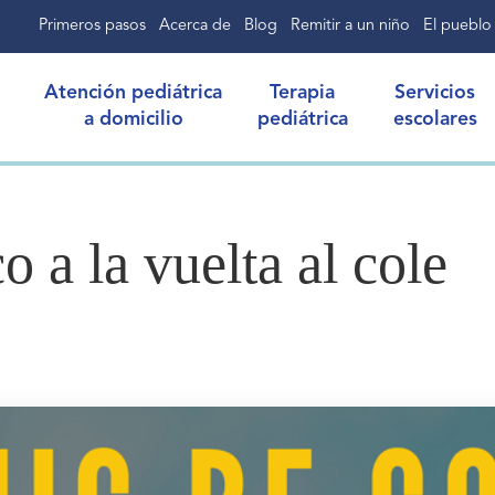
Primeros pasos
Acerca de
Blog
Remitir a un niño
El pueblo
Atención pediátrica
Terapia
Servicios
a domicilio
pediátrica
escolares
o a la vuelta al cole