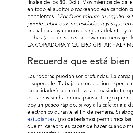
finales de los 80. Doi.). Movimientos de bai
en todo el auditorio rockeando esa canción 
pendientes. "
Por favor, trágate tu orgullo, 
puede cubrir esas necesidades tuyas que no 
crucial para ayudarnos a seguir adelante, y 
luchas (aunque sólo sea enviar un mensaj
LA COPiADORA Y QUIERO GRITAR HALP ME
Recuerda que está bien 
Las roderas pueden ser profundas. La carg
insuperable. Trabajar en educación especial 
capacidades) cuando llevas demasiado tiempo
de tareas sin hacer una pausa. Tengo que re
doy un paseo rápido, si voy a la cafetería a
electrónico durante el fin de semana. Si ab
estudiantes
, ¿no deberíamos permitirnos la
que mi cerebro es capaz de hacer cuando me 