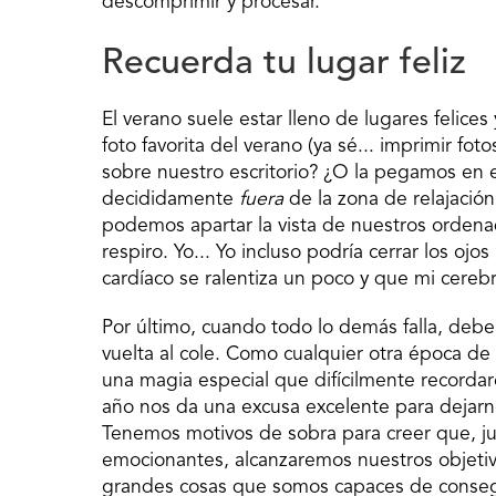
descomprimir y procesar.
Recuerda tu lugar feliz
El verano suele estar lleno de lugares felice
foto favorita del verano (ya sé... imprimir f
sobre nuestro escritorio? ¿O la pegamos en 
decididamente
fuera
de la zona de relajació
podemos apartar la vista de nuestros ordena
respiro. Yo... Yo incluso podría cerrar los oj
cardíaco se ralentiza un poco y que mi cerebr
Por último, cuando todo lo demás falla, deb
vuelta al cole. Como cualquier otra época de
una magia especial que difícilmente record
año nos da una excusa excelente para dejarno
Tenemos motivos de sobra para creer que, j
emocionantes, alcanzaremos nuestros objeti
grandes cosas que somos capaces de consegu