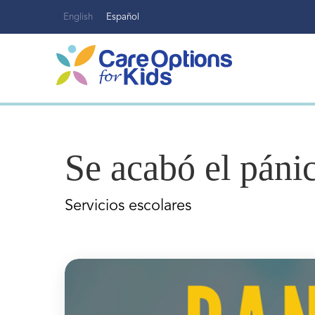
Ir
English
Español
al
contenido
Se acabó el pánic
Servicios escolares