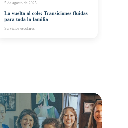
5 de agosto de 2025
1 de di
La vuelta al cole: Transiciones fluidas
La ps
para toda la familia
Chapi
distr
Servicios escolares
Servici