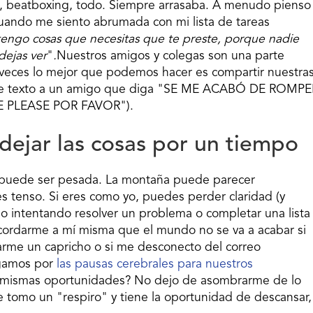
le, beatboxing, todo. Siempre arrasaba. A menudo pienso
cuando me siento abrumada con mi lista de tareas
si tengo cosas que necesitas que te preste, porque nadie
dejas ver
"
.
Nuestros amigos y colegas son una parte
a veces lo mejor que podemos hacer es compartir nuestra
e de texto a un amigo que diga "SE ME ACABÓ DE ROMPE
 PLEASE POR FAVOR").
dejar las cosas por un tiempo
a puede ser pesada. La montaña puede parecer
es tenso. Si eres como yo, puedes perder claridad (y
 intentando resolver un problema o completar una lista
cordarme a mí misma que el mundo no se va a acabar si
 darme un capricho o si me desconecto del correo
ogamos por
las pausas cerebrales para nuestros
s mismas oportunidades? No dejo de asombrarme de lo
tomo un "respiro" y tiene la oportunidad de descansar,