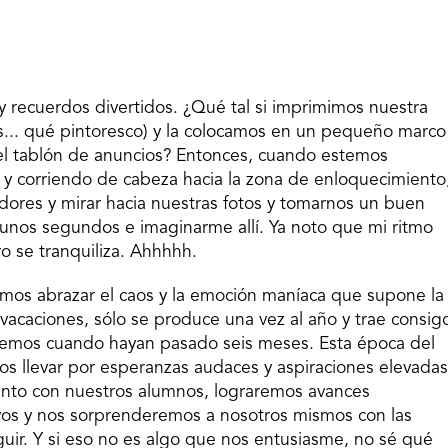
s y recuerdos divertidos. ¿Qué tal si imprimimos nuestra
otos... qué pintoresco) y la colocamos en un pequeño marco
el tablón de anuncios? Entonces, cuando estemos
n y corriendo de cabeza hacia la zona de enloquecimiento
dores y mirar hacia nuestras fotos y tomarnos un buen
os unos segundos e imaginarme allí. Ya noto que mi ritmo
o se tranquiliza. Ahhhhh.
emos abrazar el caos y la emoción maníaca que supone la
 vacaciones, sólo se produce una vez al año y trae consig
aremos cuando hayan pasado seis meses. Esta época del
s llevar por esperanzas audaces y aspiraciones elevadas
unto con nuestros alumnos, lograremos avances
vos y nos sorprenderemos a nosotros mismos con las
ir. Y si eso no es algo que nos entusiasme, no sé qué