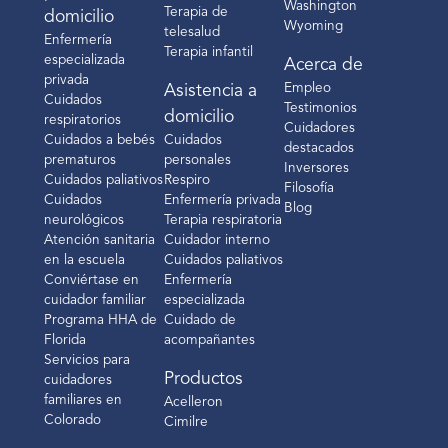
Washington
Terapia de
domicilio
Wyoming
telesalud
Enfermería
Terapia infantil
especializada
Acerca de
privada
Empleo
Asistencia a
Cuidados
Testimonios
domicilio
respiratorios
Cuidadores
Cuidados a bebés
Cuidados
destacados
prematuros
personales
Inversores
Cuidados paliativos
Respiro
Filosofía
Cuidados
Enfermería privada
Blog
neurológicos
Terapia respiratoria
Atención sanitaria
Cuidador interno
en la escuela
Cuidados paliativos
Conviértase en
Enfermería
cuidador familiar
especializada
Programa HHA de
Cuidado de
Florida
acompañantes
Servicios para
Productos
cuidadores
familiares en
Acelleron
Colorado
Cimilre