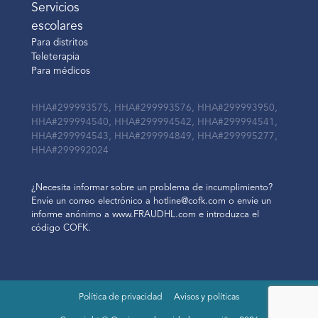
Servicios
escolares
Para distritos
Teleterapia
Para médicos
HHA#299993575, HHA#299993576, HHA#299993950,
HHA#299994540, HHA#299994542, HHA#299994541,
HHA#299994543, HHA#299994849, HHA#299995277,
HHA#299992024
¿Necesita informar sobre un problema de incumplimiento?
Envíe un correo electrónico a hotline@cofk.com o envíe un
informe anónimo a www.FRAUDHL.com e introduzca el
código COFK.
Política de privacidad
Avisos y políticas