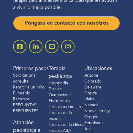
terapia pediátricas de alta calidad que les ayudan
a vivir lo mejor posible.
Póngase en contacto con nosotros
Primeros pasos
Terapia
Ubicaciones
Solicitar una
Arizona
pediátrica
consulta
Colorado
Logopedia
Remitir a un niño
Delaware
Terapia
El pueblo
Florida
Ocupacional
Recursos
Idaho
Fisioterapia
PREGUNTAS
Nevada
Terapia a domicilio
FRECUENTES
Nueva Jersey
Terapia en la
Oregón
escuela
Atención
Pensilvania
Terapia en la clínica
Texas
pediátrica a
Terapia ABA