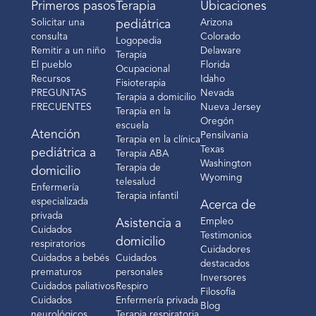
Primeros pasos
Terapia
Ubicaciones
Solicitar una
Arizona
pediátrica
consulta
Colorado
Logopedia
Remitir a un niño
Delaware
Terapia
El pueblo
Florida
Ocupacional
Recursos
Idaho
Fisioterapia
PREGUNTAS
Nevada
Terapia a domicilio
FRECUENTES
Nueva Jersey
Terapia en la
Oregón
escuela
Atención
Pensilvania
Terapia en la clínica
Texas
pediátrica a
Terapia ABA
Washington
Terapia de
domicilio
Wyoming
telesalud
Enfermería
Terapia infantil
especializada
Acerca de
privada
Empleo
Asistencia a
Cuidados
Testimonios
domicilio
respiratorios
Cuidadores
Cuidados a bebés
Cuidados
destacados
prematuros
personales
Inversores
Cuidados paliativos
Respiro
Filosofía
Cuidados
Enfermería privada
Blog
neurológicos
Terapia respiratoria