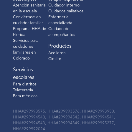
Atención sanitaria
Cuidador interno
en la escuela
Cuidados paliativos
Conviértase en
Enfermería
cuidador familiar
especializada
Programa HHA de
Cuidado de
Florida
acompañantes
Servicios para
Productos
cuidadores
familiares en
Acelleron
Colorado
Cimilre
Servicios
escolares
Para distritos
Teleterapia
Para médicos
HHA#299993575, HHA#299993576, HHA#299993950,
HHA#299994540, HHA#299994542, HHA#299994541,
HHA#299994543, HHA#299994849, HHA#299995277,
HHA#299992024