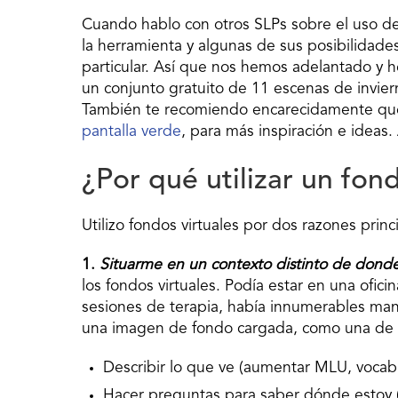
Cuando hablo con otros SLPs sobre el uso de
la herramienta y algunas de sus posibilidad
particular. Así que nos hemos adelantado y h
un conjunto gratuito de 11 escenas de inviern
También te recomiendo encarecidamente que
pantalla verde
, para más inspiración e ideas.
¿Por qué utilizar un fon
Utilizo fondos virtuales por dos razones princ
1.
Situarme en un contexto distinto de dond
los fondos virtuales. Podía estar en una ofici
sesiones de terapia, había innumerables mane
una imagen de fondo cargada, como una de n
Describir lo que ve (aumentar MLU, vocabu
Hacer preguntas para saber dónde estoy (s