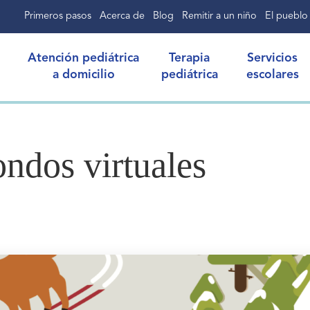
Primeros pasos
Acerca de
Blog
Remitir a un niño
El pueblo
Atención pediátrica
Terapia
Servicios
a domicilio
pediátrica
escolares
ndos virtuales