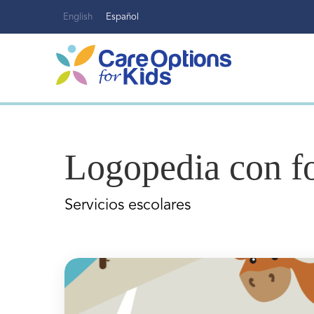
Ir
English
Español
al
contenido
Logopedia con fo
Servicios escolares