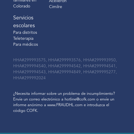
familiares en
Acelleron
Colorado
Cimilre
Servicios
escolares
Para distritos
Teleterapia
Para médicos
HHA#299993575, HHA#299993576, HHA#299993950,
HHA#299994540, HHA#299994542, HHA#299994541,
HHA#299994543, HHA#299994849, HHA#299995277,
HHA#299992024
¿Necesita informar sobre un problema de incumplimiento?
Envíe un correo electrónico a hotline@cofk.com o envíe un
informe anónimo a www.FRAUDHL.com e introduzca el
código COFK.