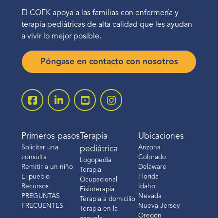
El COFK apoya a las familias con enfermería y
terapia pediátricas de alta calidad que les ayudan
a vivir lo mejor posible.
Póngase en contacto con nosotros
Primeros pasos
Terapia
Ubicaciones
Solicitar una
Arizona
pediátrica
consulta
Colorado
Logopedia
Remitir a un niño
Delaware
Terapia
El pueblo
Florida
Ocupacional
Recursos
Idaho
Fisioterapia
PREGUNTAS
Nevada
Terapia a domicilio
FRECUENTES
Nueva Jersey
Terapia en la
Oregón