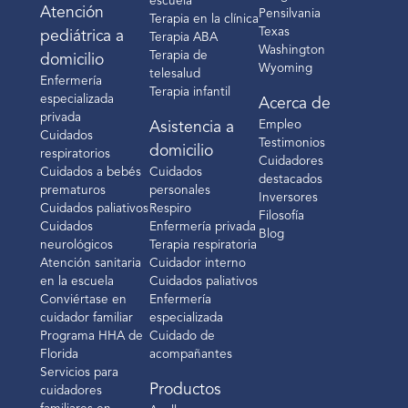
escuela
Atención
Pensilvania
Terapia en la clínica
Texas
pediátrica a
Terapia ABA
Washington
Terapia de
domicilio
Wyoming
telesalud
Enfermería
Terapia infantil
especializada
Acerca de
privada
Empleo
Asistencia a
Cuidados
Testimonios
domicilio
respiratorios
Cuidadores
Cuidados a bebés
Cuidados
destacados
prematuros
personales
Inversores
Cuidados paliativos
Respiro
Filosofía
Cuidados
Enfermería privada
Blog
neurológicos
Terapia respiratoria
Atención sanitaria
Cuidador interno
en la escuela
Cuidados paliativos
Conviértase en
Enfermería
cuidador familiar
especializada
Programa HHA de
Cuidado de
Florida
acompañantes
Servicios para
Productos
cuidadores