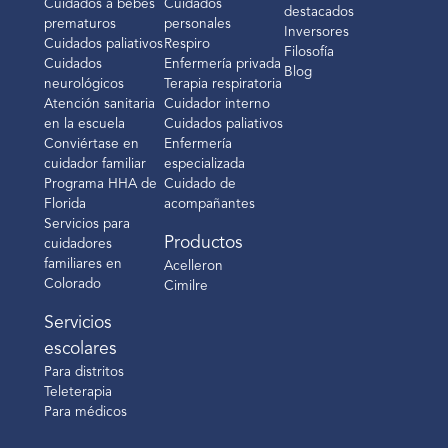
Cuidados a bebés
Cuidados
destacados
prematuros
personales
Inversores
Cuidados paliativos
Respiro
Filosofía
Cuidados
Enfermería privada
Blog
neurológicos
Terapia respiratoria
Atención sanitaria
Cuidador interno
en la escuela
Cuidados paliativos
Conviértase en
Enfermería
cuidador familiar
especializada
Programa HHA de
Cuidado de
Florida
acompañantes
Servicios para
Productos
cuidadores
familiares en
Acelleron
Colorado
Cimilre
Servicios
escolares
Para distritos
Teleterapia
Para médicos