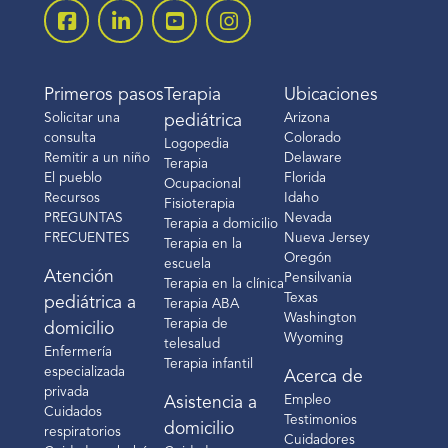
Primeros pasos
Terapia
Ubicaciones
Solicitar una
Arizona
pediátrica
consulta
Colorado
Logopedia
Remitir a un niño
Delaware
Terapia
El pueblo
Florida
Ocupacional
Recursos
Idaho
Fisioterapia
PREGUNTAS
Nevada
Terapia a domicilio
FRECUENTES
Nueva Jersey
Terapia en la
Oregón
escuela
Atención
Pensilvania
Terapia en la clínica
Texas
pediátrica a
Terapia ABA
Washington
Terapia de
domicilio
Wyoming
telesalud
Enfermería
Terapia infantil
especializada
Acerca de
privada
Empleo
Asistencia a
Cuidados
Testimonios
domicilio
respiratorios
Cuidadores