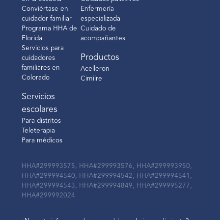
Conviértase en
Enfermería
cuidador familiar
especializada
Programa HHA de
Cuidado de
Florida
acompañantes
Servicios para
Productos
cuidadores
familiares en
Acelleron
Colorado
Cimilre
Servicios
escolares
Para distritos
Teleterapia
Para médicos
HHA#299993575, HHA#299993576, HHA#299993950,
HHA#299994540, HHA#299994542, HHA#299994541,
HHA#299994543, HHA#299994849, HHA#299995277,
HHA#299992024