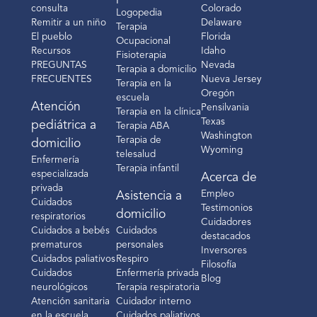
consulta
Colorado
Logopedia
Remitir a un niño
Delaware
Terapia
El pueblo
Florida
Ocupacional
Recursos
Idaho
Fisioterapia
PREGUNTAS
Nevada
Terapia a domicilio
FRECUENTES
Nueva Jersey
Terapia en la
Oregón
escuela
Atención
Pensilvania
Terapia en la clínica
Texas
pediátrica a
Terapia ABA
Washington
Terapia de
domicilio
Wyoming
telesalud
Enfermería
Terapia infantil
especializada
Acerca de
privada
Empleo
Asistencia a
Cuidados
Testimonios
domicilio
respiratorios
Cuidadores
Cuidados a bebés
Cuidados
destacados
prematuros
personales
Inversores
Cuidados paliativos
Respiro
Filosofía
Cuidados
Enfermería privada
Blog
neurológicos
Terapia respiratoria
Atención sanitaria
Cuidador interno
en la escuela
Cuidados paliativos