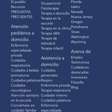
El pueblo
Florida
Ocupacional
Recursos
Idaho
Fisioterapia
PREGUNTAS
Nevada
Terapia a domicilio
FRECUENTES
Nueva Jersey
Terapia en la
Oregón
escuela
Atención
Pensilvania
Terapia en la clínica
Texas
pediátrica a
Terapia ABA
Washington
Terapia de
domicilio
Wyoming
telesalud
Enfermería
Terapia infantil
especializada
Acerca de
privada
Empleo
Asistencia a
Cuidados
Testimonios
domicilio
respiratorios
Cuidadores
Cuidados a bebés
Cuidados
destacados
prematuros
personales
Inversores
Cuidados paliativos
Respiro
Filosofía
Cuidados
Enfermería privada
Blog
neurológicos
Terapia respiratoria
Atención sanitaria
Cuidador interno
en la escuela
Cuidados paliativos
Conviértase en
Enfermería
cuidador familiar
especializada