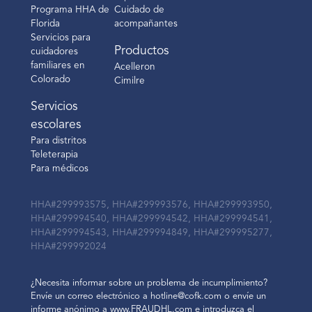
Programa HHA de
Cuidado de
Florida
acompañantes
Servicios para
Productos
cuidadores
familiares en
Acelleron
Colorado
Cimilre
Servicios
escolares
Para distritos
Teleterapia
Para médicos
HHA#299993575, HHA#299993576, HHA#299993950,
HHA#299994540, HHA#299994542, HHA#299994541,
HHA#299994543, HHA#299994849, HHA#299995277,
HHA#299992024
¿Necesita informar sobre un problema de incumplimiento?
Envíe un correo electrónico a hotline@cofk.com o envíe un
informe anónimo a www.FRAUDHL.com e introduzca el