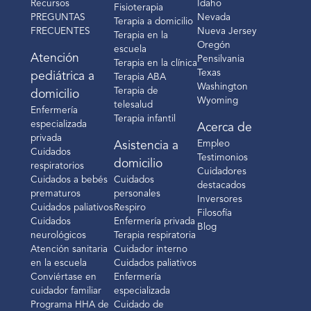
Recursos
Idaho
Fisioterapia
PREGUNTAS
Nevada
Terapia a domicilio
FRECUENTES
Nueva Jersey
Terapia en la
Oregón
escuela
Atención
Pensilvania
Terapia en la clínica
Texas
pediátrica a
Terapia ABA
Washington
Terapia de
domicilio
Wyoming
telesalud
Enfermería
Terapia infantil
especializada
Acerca de
privada
Empleo
Asistencia a
Cuidados
Testimonios
domicilio
respiratorios
Cuidadores
Cuidados a bebés
Cuidados
destacados
prematuros
personales
Inversores
Cuidados paliativos
Respiro
Filosofía
Cuidados
Enfermería privada
Blog
neurológicos
Terapia respiratoria
Atención sanitaria
Cuidador interno
en la escuela
Cuidados paliativos
Conviértase en
Enfermería
cuidador familiar
especializada
Programa HHA de
Cuidado de