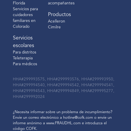
Florida
acompañantes
Servicios para
Productos
cuidadores
familiares en
Acelleron
Colorado
Cimilre
Servicios
escolares
Para distritos
Teleterapia
Para médicos
HHA#299993575, HHA#299993576, HHA#299993950,
HHA#299994540, HHA#299994542, HHA#299994541,
HHA#299994543, HHA#299994849, HHA#299995277,
HHA#299992024
¿Necesita informar sobre un problema de incumplimiento?
Envíe un correo electrónico a hotline@cofk.com o envíe un
informe anónimo a www.FRAUDHL.com e introduzca el
código COFK.